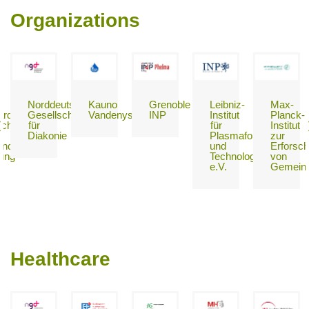
Organizations
Norddeutsche
Kauno
Grenoble
Leibniz-
Max-
ard
Gesellschaft
Vandenys
INP
Institut
Planck-
chaft
für
für
Institut
Diakonie
Plasmaforschung
zur
ndte
und
Erforsc
ung
Technologie
von
e.V.
Gemeins
Healthcare