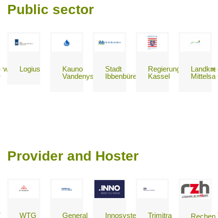
Public sector
erwaltung
Logius
Kauno
Stadt
Regierungspräsidium
Landkre
n
Vandenys
Ibbenbüren
Kassel
Mittelsa
Provider and Hoster
Innosystec
WTG
General
Trimitra
Rechen