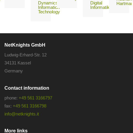
Dynamics
Digital
Hartma
Information
Informatika
Technology
NetKnights GmbH
Ludwig-Erhard-Str. 12
34131 Kassel
Germany
Contact information
phone:
+49 561 3166797
fax:
+49 561 3166798
info@netknights.it
More links