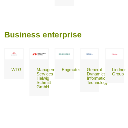
Business enterprise
WTG
Management
Engmatech
General
Lindner
Services
Dynamics
Group
Helwig
Information
Schmitt
Technology
GmbH