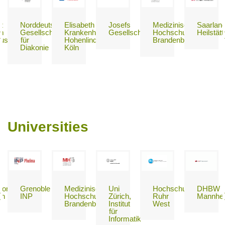
z
Norddeutsche
Elisabeth
Josefs
Medizinische
Saarlan
um
Gesellschaft
Krankenhaus
Gesellschaft
Hochschule
Heilstät
usen
für
Hohenlind
Brandenburg
Diakonie
Köln
Universities
dong
Grenoble
Medizinische
Uni
Hochschule
DHBW
on
INP
Hochschule
Zürich,
Ruhr
Mannhe
Brandenburg
Institut
West
für
Informatik