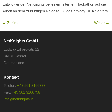
Entwickler der NetKnights bei einem internen Hackathon auf die
Arbeit an dem zukünftigen Release 3.8 des privacyIDEA Servers.
←
Zurück
Weiter
→
NetKnights GmbH
Ludwig-Erhard-Str. 12
34131 Kassel
Deutschland
Kontakt
Telefon:
+49 561 3166797
Fax:
+49 561 3166798
info@netknights.it