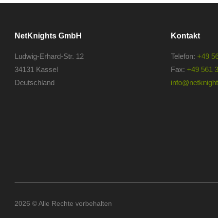
NetKnights GmbH
Kontakt
Ludwig-Erhard-Str. 12
Telefon:
+49 5
34131 Kassel
Fax:
+49 561 
Deutschland
info@netknights
2026 © Alle Rechte vorbehalten