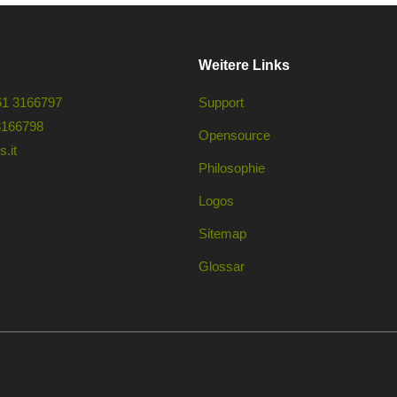
Weitere Links
61 3166797
Support
3166798
Opensource
.it
Philosophie
Logos
Sitemap
Glossar