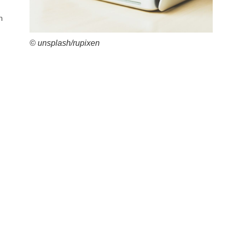
n
© unsplash/rupixen