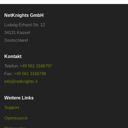
NetKnights GmbH
Ludwig-Erhard-Str. 12
34131 Kassel
Deutschland
Kontakt
Telefon:
+49 561 3166797
Fax:
+49 561 3166798
info@netknights.it
Weitere Links
Support
Opensource