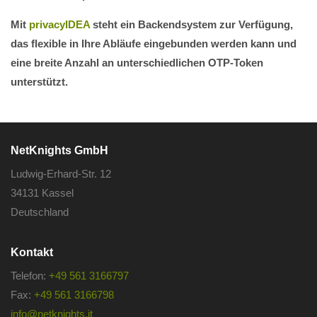
Mit
privacyIDEA
steht ein Backendsystem zur Verfügung,
das flexible in Ihre Abläufe eingebunden werden kann und
eine breite Anzahl an unterschiedlichen OTP-Token
unterstützt.
NetKnights GmbH
Ludwig-Erhard-Str. 12
34131 Kassel
Deutschland
Kontakt
Telefon:
+49 561 3166797
Fax:
+49 561 3166798
info@netknights.it