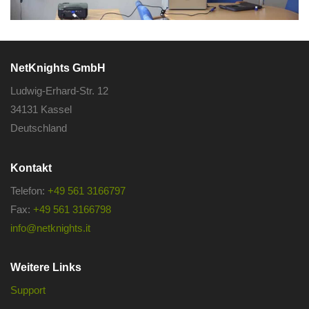
NetKnights GmbH
Ludwig-Erhard-Str. 12
34131 Kassel
Deutschland
Kontakt
Telefon:
+49 561 3166797
Fax:
+49 561 3166798
info@netknights.it
Weitere Links
Support