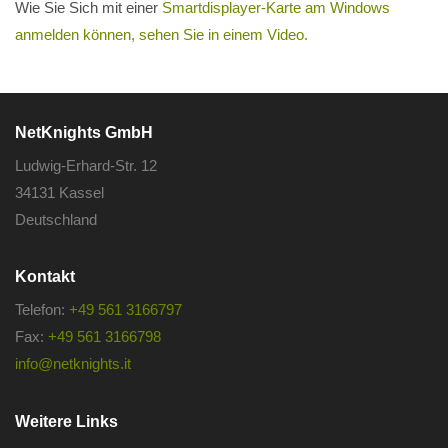
Wie Sie Sich mit einer
Smartdisplayer-Karte am Windows
anmelden können, sehen Sie in einem Video.
NetKnights GmbH
Ludwig-Erhard-Str. 12
34131 Kassel
Deutschland
Kontakt
Telefon:
+49 561 3166797
Fax:
+49 561 3166798
info@netknights.it
Weitere Links