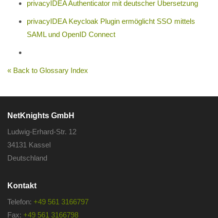
privacyIDEA Authenticator mit deutscher Übersetzung
privacyIDEA Keycloak Plugin ermöglicht SSO mittels
SAML und OpenID Connect
« Back to Glossary Index
NetKnights GmbH
Ludwig-Erhard-Str. 12
34131 Kassel
Deutschland
Kontakt
Telefon:
+49 561 3166797
Fax:
+49 561 3166798