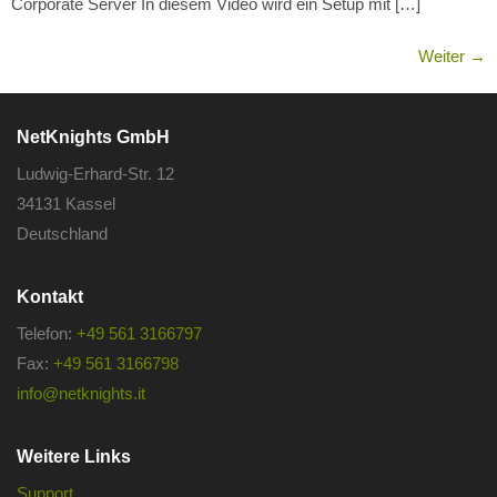
Corporate Server In diesem Video wird ein Setup mit […]
Weiter
→
NetKnights GmbH
Ludwig-Erhard-Str. 12
34131 Kassel
Deutschland
Kontakt
Telefon:
+49 561 3166797
Fax:
+49 561 3166798
info@netknights.it
Weitere Links
Support