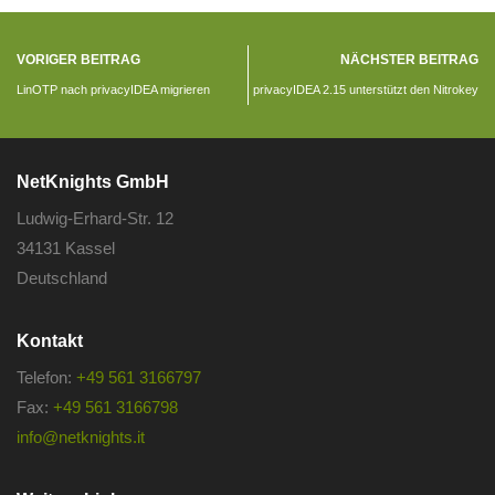
VORIGER BEITRAG
NÄCHSTER BEITRAG
LinOTP nach privacyIDEA migrieren
privacyIDEA 2.15 unterstützt den Nitrokey
NetKnights GmbH
Ludwig-Erhard-Str. 12
34131 Kassel
Deutschland
Kontakt
Telefon:
+49 561 3166797
Fax:
+49 561 3166798
info@netknights.it