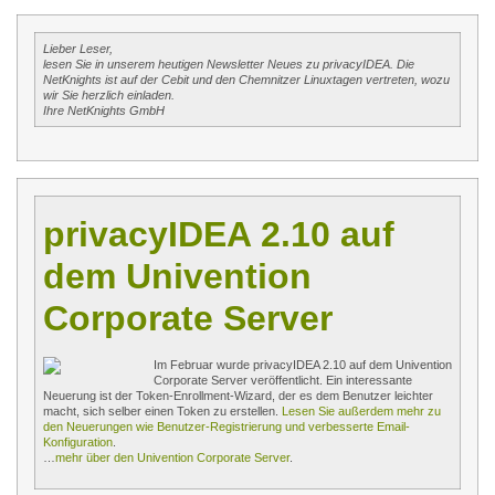
Lieber Leser,
lesen Sie in unserem heutigen Newsletter Neues zu privacyIDEA. Die
NetKnights ist auf der Cebit und den Chemnitzer Linuxtagen vertreten, wozu
wir Sie herzlich einladen.
Ihre NetKnights GmbH
privacyIDEA 2.10 auf
dem Univention
Corporate Server
Im Februar wurde privacyIDEA 2.10 auf dem Univention
Corporate Server veröffentlicht. Ein interessante
Neuerung ist der Token-Enrollment-Wizard, der es dem Benutzer leichter
macht, sich selber einen Token zu erstellen.
Lesen Sie außerdem mehr zu
den Neuerungen wie Benutzer-Registrierung und verbesserte Email-
Konfiguration
.
…
mehr über den Univention Corporate Server
.