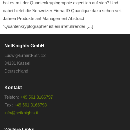
hat es mit der Quantenkryptographie eigentlich auf sich? Und
dabei bietet die Schweizer Firma ID Quantique dazu schon seit
Jahren Produkte an! Management Abstract
“Quantenkryptographie” ist ein irreführender […]
NetKnights GmbH
Ludwig-Erhard-Str. 12
34131 Kassel
Deutschland
Kontakt
Telefon:
+49 561 3166797
Fax:
+49 561 3166798
info@netknights.it
Weitere Links