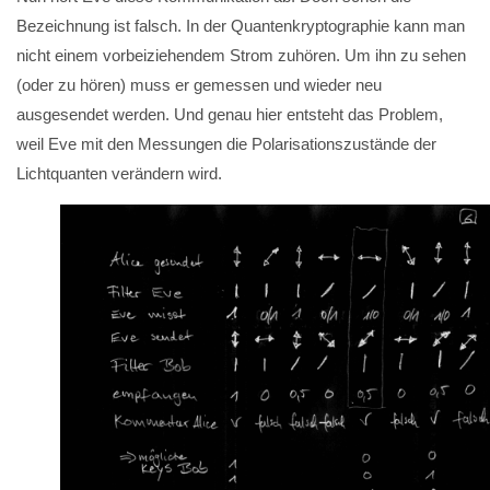
Bezeichnung ist falsch. In der Quantenkryptographie kann man
nicht einem vorbeiziehendem Strom zuhören. Um ihn zu sehen
(oder zu hören) muss er gemessen und wieder neu
ausgesendet werden. Und genau hier entsteht das Problem,
weil Eve mit den Messungen die Polarisationszustände der
Lichtquanten verändern wird.