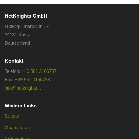
NetKnights GmbH
Ludwig-Erhard-Str. 12
34131 Kassel
Deutschland
Kontakt
Telefon:
+49 561 3166797
Fax:
+49 561 3166798
info@netknights.it
Weitere Links
Support
Opensource
Philosophie