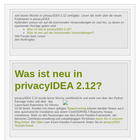
seit letzter Woche ist privacyIDEA 2.12 verfügbar. Lesen Sie mehr über die neuen
Funktionen in privacyIDEA.
Außerdem weisen wir auf die kommenden Veranstaltungen im Juni hin, zu denen es
spannende Vorträge geben wird.
Was ist neu in privacyIDEA 2.12?
Was ist neu auf den kommenden Veranstaltungen?
Viel Freude beim Lesen
Ihre NetKnights
Was ist neu in
privacyIDEA 2.12?
privacyIDEA 2.12 wurde letzte Woche veröffentlicht und steht nun über den Python
Package Index und über
das
Launchpad Repository für Ubuntu
14.04 bereit. Kunden mit einem gültigen
Supportvertrag
können darüber hinaus auch
eine automatische Installation aus einem CentOS/RHEL7-Repositry heraus
vornehmen. Mehr zu den Neuerungen wie dem Event-Handler-Framework, der
besseren Zertifikatsverwaltung und zeitabhängigen Richtlinien
lesen Sie in unserem
Blog-Artikel
. Ein
Video
zum Event-Handler-Framework finden Sie im
privacyIDEA
Youtube-Kanal
.