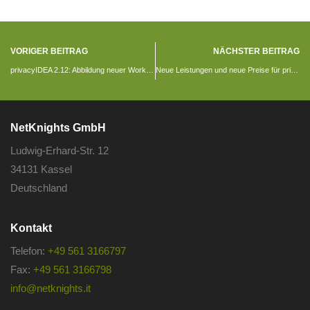
VORIGER BEITRAG
NÄCHSTER BEITRAG
privacyIDEA 2.12: Abbildung neuer Workflows
Neue Leistungen und neue Preise für privacyIDEA SLA
NetKnights GmbH
Ludwig-Erhard-Str. 12
34131 Kassel
Deutschland
Kontakt
Telefon:
+49 561 3166797
Fax:
+49 561 3166798
info@netknights.it