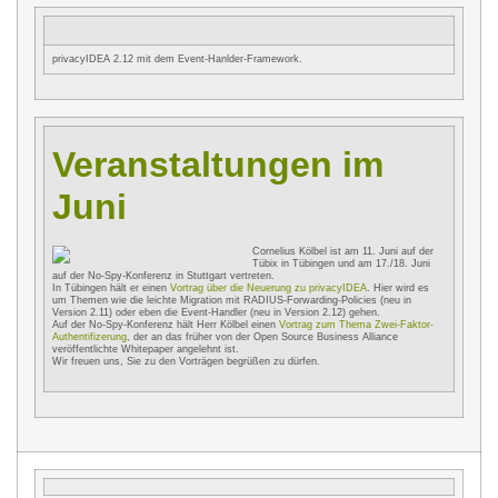
privacyIDEA 2.12 mit dem Event-Hanlder-Framework.
Veranstaltungen im
Juni
Cornelius Kölbel ist am 11. Juni auf der
Tübix in Tübingen und am 17./18. Juni
auf der No-Spy-Konferenz in Stuttgart vertreten.
In Tübingen hält er einen
Vortrag über die Neuerung zu privacyIDEA
. Hier wird es
um Themen wie die leichte Migration mit RADIUS-Forwarding-Policies (neu in
Version 2.11) oder eben die Event-Handler (neu in Version 2.12) gehen.
Auf der No-Spy-Konferenz hält Herr Kölbel einen
Vortrag zum Thema Zwei-Faktor-
Authentifizerung
, der an das früher von der Open Source Business Alliance
veröffentlichte Whitepaper angelehnt ist.
Wir freuen uns, Sie zu den Vorträgen begrüßen zu dürfen.