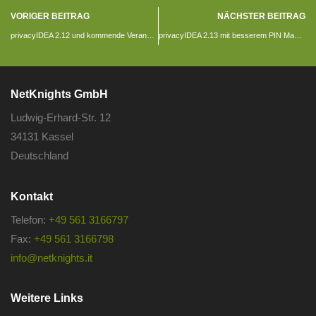
VORIGER BEITRAG
NÄCHSTER BEITRAG
privacyIDEA 2.12 und kommende Veranstaltungen
privacyIDEA 2.13 mit besserem PIN Management
NetKnights GmbH
Ludwig-Erhard-Str. 12
34131 Kassel
Deutschland
Kontakt
Telefon:
+49 561 3166797
Fax:
+49 561 3166798
info@netknights.it
Weitere Links