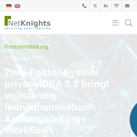
Pressemitteilung
2. Dezember 2019
Zwei-Faktor-System
privacyIDEA 3.2 bringt
vollständig
individualisierbare
Authentisierungs-
Workflows