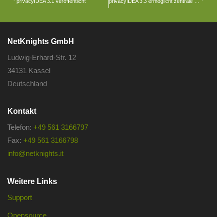
privacyIDEA 3.1 veröffentlicht
privacyIDEA 3.3 ermöglicht zentrale Verwaltung von WebAuthn Token
NetKnights GmbH
Ludwig-Erhard-Str. 12
34131 Kassel
Deutschland
Kontakt
Telefon:
+49 561 3166797
Fax:
+49 561 3166798
info@netknights.it
Weitere Links
Support
Opensource