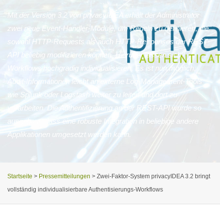
Mit der Version 3.2 von privacyIDEA erhält der Administrator
zwei neue Event-Handler-Module, um Regeln zu definieren, die
sowohl HTTP-Requests als auch HTTP-Responses der REST-
API beliebig modifizieren können. Hierüber lassen sich
Workflows hochgradig individualisieren. Es ist nun möglich,
Audit-Informationen leicht an externe Log-Management-Tools
wie Splunk oder Logstash weiter zu leiten und dort zu
verarbeiten. Die Authentifizierung an der REST-API wurde so
ausgebaut, dass eine robuste Integration in beliebige andere
Applikationen umgesetzt werden kann.
Startseite
>
Pressemitteilungen
>
Zwei-Faktor-System privacyIDEA 3.2 bringt
vollständig individualisierbare Authentisierungs-Workflows