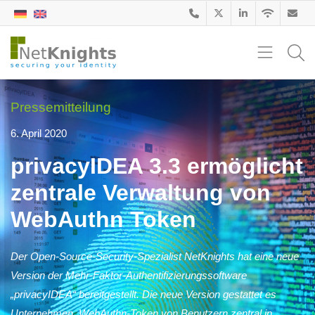
Pressemitteilung
6. April 2020
privacyIDEA 3.3 ermöglicht
zentrale Verwaltung von
WebAuthn Token
Der Open-Source-Security-Spezialist NetKnights hat eine neue
Version der Mehr-Faktor-Authentifizierungssoftware
„privacyIDEA“ bereitgestellt. Die neue Version gestattet es
Unternehmen, WebAuthn-Token von Benutzern zentral in