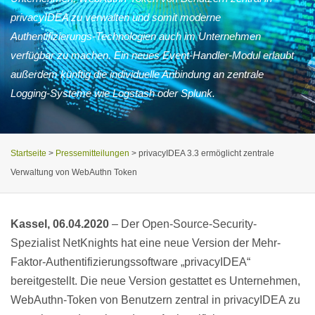
privacyIDEA zu verwalten und somit moderne
Authentifizierungs-Technologien auch im Unternehmen
verfügbar zu machen. Ein neues Event-Handler-Modul erlaubt
außerdem künftig die individuelle Anbindung an zentrale
Logging-Systeme wie Logstash oder Splunk.
Startseite
>
Pressemitteilungen
>
privacyIDEA 3.3 ermöglicht zentrale
Verwaltung von WebAuthn Token
Kassel, 06.04.2020
– Der Open-Source-Security-
Spezialist NetKnights hat eine neue Version der Mehr-
Faktor-Authentifizierungssoftware „privacyIDEA“
bereitgestellt. Die neue Version gestattet es Unternehmen,
WebAuthn-Token von Benutzern zentral in privacyIDEA zu