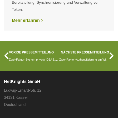
Bereitstellung, Synchronisierung und Verwaltung von
Token.
Mehr erfahren >
VORIGE PRESSEMITTEILUNG
NÄCHSTE PRESSEMITTEILUNG
Zwei-Faktor-System privacyIDEA 3.2 bringt vollständig individualisierbare Authentisierungs-Workflows
Zwei-Faktor-Authentifizierung am Windows Desktop – Offline
NetKnights GmbH
Ludwig-Erhard-Str. 12
34131 Kassel
Deutschland