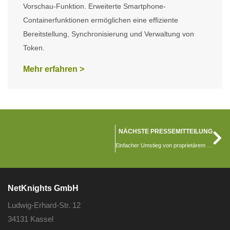
Vorschau-Funktion. Erweiterte Smartphone-
Containerfunktionen ermöglichen eine effiziente
Bereitstellung, Synchronisierung und Verwaltung von
Token.
Mehr erfahren >
NÄCHSTE PRESSEMITTEILUNG
Einfacher Umstieg von proprietärem OTP-System nach offenem privacyIDEA
NetKnights GmbH
Ludwig-Erhard-Str. 12
34131 Kassel