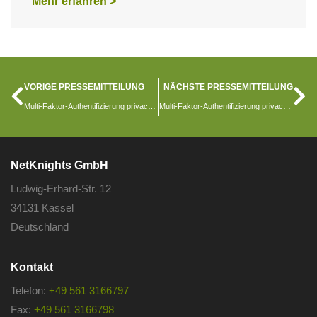
Mehr erfahren >
VORIGE PRESSEMITTEILUNG
NÄCHSTE PRESSEMITTEILUNG
Multi-Faktor-Authentifizierung privacyIDEA in Version 3.9 erschienen
Multi-Faktor-Authentifizierung privacyIDEA in Version 3.10 erschienen
NetKnights GmbH
Ludwig-Erhard-Str. 12
34131 Kassel
Deutschland
Kontakt
Telefon:
+49 561 3166797
Fax:
+49 561 3166798