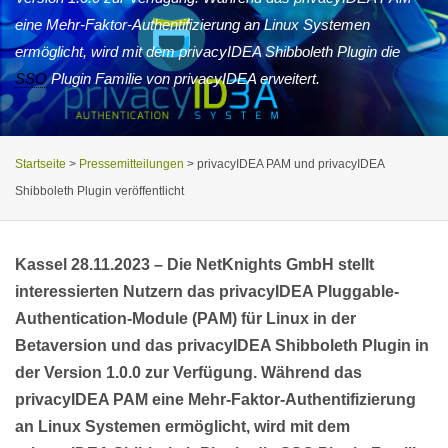
eine Mehr-Faktor-Authentifizierung an Linux Systemen
ermöglicht, wird mit dem privacyIDEA Shibboleth Plugin die
SSO
Plugin Familie von privacyIDEA erweitert.
Startseite
>
Pressemitteilungen
>
privacyIDEA PAM und privacyIDEA
Shibboleth Plugin veröffentlicht
Kassel 28.11.2023 –
Die NetKnights GmbH stellt
interessierten Nutzern das privacyIDEA Pluggable-
Authentication-Module (PAM) für Linux in der
Betaversion und das privacyIDEA Shibboleth Plugin in
der Version 1.0.0 zur Verfügung. Während das
privacyIDEA PAM eine Mehr-Faktor-Authentifizierung
an Linux Systemen ermöglicht, wird mit dem