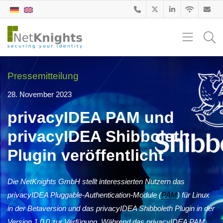
Pressemitteilung
28. November 2023
privacyIDEA PAM und
privacyIDEA Shibboleth
Plugin veröffentlicht
Die NetKnights GmbH stellt interessierten Nutzern das
privacyIDEA Pluggable-Authentication-Module (
PAM
) für Linux
in der Betaversion und das privacyIDEA Shibboleth Plugin in der
Version 1.0.0 zur Verfügung. Während das privacyIDEA PAM