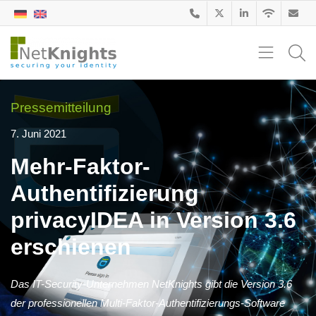
Pressemitteilung
7. Juni 2021
Mehr-Faktor-
Authentifizierung
privacyIDEA in Version 3.6
erschienen
Das IT-Security-Unternehmen NetKnights gibt die Version 3.6
der professionellen Multi-Faktor-Authentifizierungs-Software