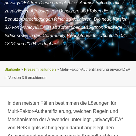
privacyIDEA frei. Diese ermöglicht es Administratoren, mit
zusätzlichen Attributen von Benutzern und Token die
Benutzerberechtigungen feiner zu definieren. Die neue Version
3.6 von privacyIDEA ist ab sofort über den Python Package
Index sowie in den Community Repositories für Ubuntu 16.04,
18.04 und 20.04 verfügbar.
Startseite
>
Pressemitteilungen
>
Mehr-Faktor-Authentifizierung privacyIDEA
in Version 3.6 erschienen
In den meisten Fällen bestimmen die Lösungen für
Multi-Faktor-Authentifizierung, welchen Regeln und
Mechanismen der Anwender unterliegt. „privacyIDEA“
von NetKnights ist hingegen darauf angelegt, den
Anwenderunternehmen maximale Kontrollrechte zu