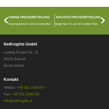
VORIGE PRESSEMITTEILUNG
NÄCHSTE PRESSEMITTEILUNG
Kryptographisch sichere Authentifizierung mit dem eigenen Smartphone
Single Sign-On am UCS mittels WebAuthn
NetKnights GmbH
Ludwig-Erhard-Str. 12
34131 Kassel
Deutschland
Kontakt
Telefon:
+49 561 3166797
Fax:
+49 561 3166798
info@netknights.it