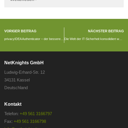
VORIGER BEITRAG
NÄCHSTER BEITRAG
privacyIDEA Authenticator – der bessere Smartphone-Faktor
Die Welt der IT-Sicherheit konsolidiert weiter
NetKnights GmbH
Ludwig-Erhard-Str. 12
34131 Kassel
Deutschland
Kontakt
Telefon:
+49 561 3166797
Fax:
+49 561 3166798