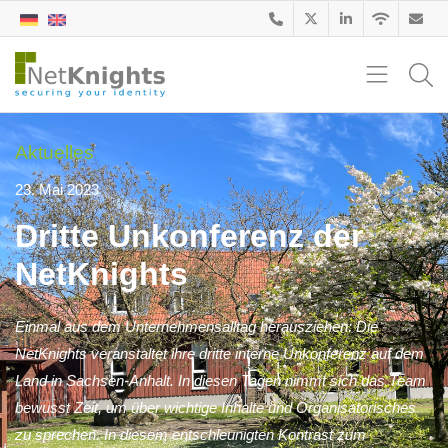
Aktuelles
23. Mai 2023
Dritte Unkonferenz der
NetKnights
Einmal aus dem Unternehmensalltag herausziehen: Die
NetKnights veranstaltet ihre dritte interne Unkonferenz auf dem
Land in Sachsen-Anhalt. In diesen Tagen nimmt sich das Team
bewusst Zeit, um über wichtige Inhalte und Organisatorisches
zu sprechen. In diesem entschleunigten Kontrast zum