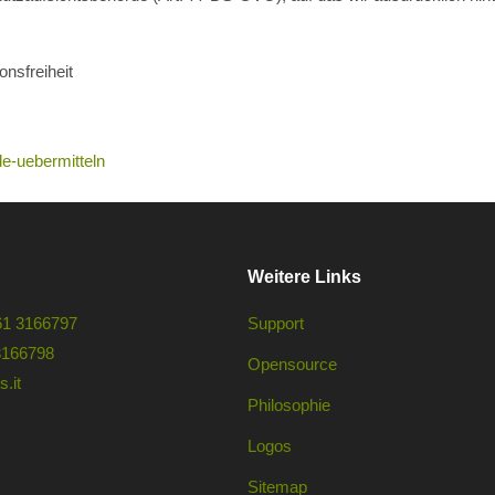
nsfreiheit
e-uebermitteln
Weitere Links
61 3166797
Support
3166798
Opensource
.it
Philosophie
Logos
Sitemap