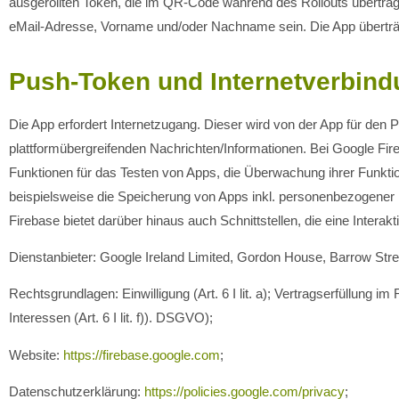
ausgerollten Token, die im QR-Code während des Rollouts übertrag
eMail-Adresse, Vorname und/oder Nachname sein. Die App überträgt
Push-Token und Internetverbin
Die App erfordert Internetzugang. Dieser wird von der App für d
plattformübergreifenden Nachrichten/Informationen. Bei Google Fir
Funktionen für das Testen von Apps, die Überwachung ihrer Funktio
beispielsweise die Speicherung von Apps inkl. personenbezogener D
Firebase bietet darüber hinaus auch Schnittstellen, die eine Intera
Dienstanbieter: Google Ireland Limited, Gordon House, Barrow Stree
Rechtsgrundlagen: Einwilligung (Art. 6 I lit. a); Vertragserfüllun
Interessen (Art. 6 I lit. f)). DSGVO);
Website:
https://firebase.google.com
;
Datenschutzerklärung:
https://policies.google.com/privacy
;