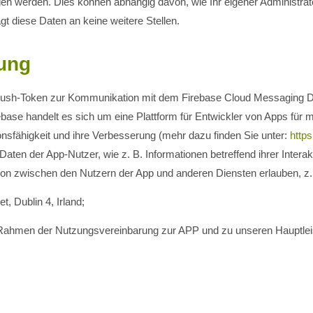
en werden. Dies können abhängig davon, wie Ihr eigener Administrat
 diese Daten an keine weitere Stellen.
dung
en Push-Token zur Kommunikation mit dem Firebase Cloud Messaging 
ebase handelt es sich um eine Plattform für Entwickler von Apps für 
nsfähigkeit und ihre Verbesserung (mehr dazu finden Sie unter:
https
aten der App-Nutzer, wie z. B. Informationen betreffend ihrer Inter
ktion zwischen den Nutzern der App und anderen Diensten erlauben, z. 
t, Dublin 4, Irland;
g im Rahmen der Nutzungsvereinbarung zur APP und zu unseren Hauptleis