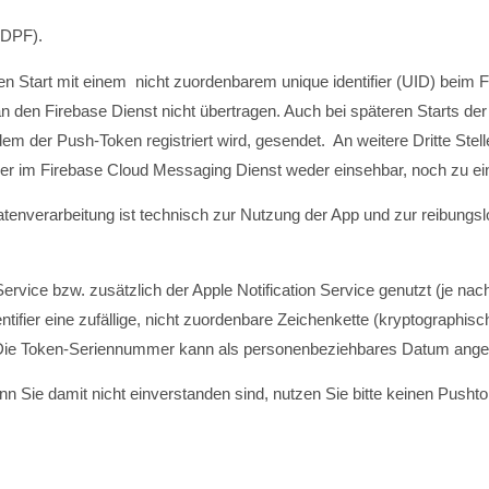
(DPF).
ersten Start mit einem nicht zuordenbarem unique identifier (UID) b
 den Firebase Dienst nicht übertragen. Auch bei späteren Starts der
m der Push-Token registriert wird, gesendet. An weitere Dritte Stel
tifier im Firebase Cloud Messaging Dienst weder einsehbar, noch zu
atenverarbeitung ist technisch zur Nutzung der App und zur reibung
rvice bzw. zusätzlich der Apple Notification Service genutzt (je n
ifier eine zufällige, nicht zuordenbare Zeichenkette (kryptographi
t. Die Token-Seriennummer kann als personenbeziehbares Datum ang
nn Sie damit nicht einverstanden sind, nutzen Sie bitte keinen Pushto