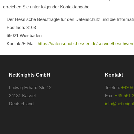
erreichen Sie unter folgender Kontaktangabe:
Der Hessische Beauftragte für den Datenschutz und die Informatio
Postfach: 3163
65021 Wiesbaden
Kontakt/E-Mail:
https://datenschutz.hessen.de/service/beschwerd
NetKnights GmbH
Kontakt
Ludwig-Erhard-Str. 12
Telefon:
+49 5
34131 Kassel
Fax:
+49 561 
Deutschland
info@netknights