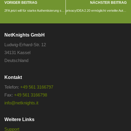
VORIGER BEITRAG
NÄCHSTER BEITRAG
2FA.jetzt will für starke Authentisierung sensibilisieren
privacyIDEA 2.20 ermöglicht verteilte Authentifizierung
NetKnights GmbH
Ludwig-Erhard-Str. 12
34131 Kassel
Deutschland
Kontakt
Telefon:
+49 561 3166797
Fax:
+49 561 3166798
info@netknights.it
Weitere Links
Support