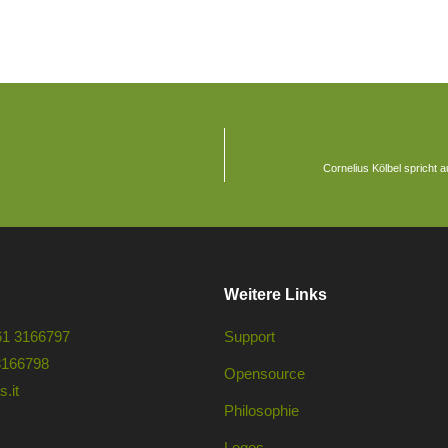
Cornelius Kölbel spricht 
Weitere Links
61 3166797
Support
3166798
Opensource
.it
Philosophie
Logos