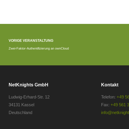
VORIGE VERANSTALTUNG
Zwei-Faktor-Authentifizierung an ownCloud
NetKnights GmbH
Kontakt
Ludwig-Erhard-Str. 12
Telefon:
+49 5
34131 Kassel
Fax:
+49 561 
Deutschland
info@netknights