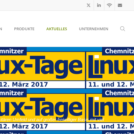
N
PRODUKTE
AKTUELLES
UNTERNEHMEN
ren Umfeld und auf großer freiwilliger Basis mit viel