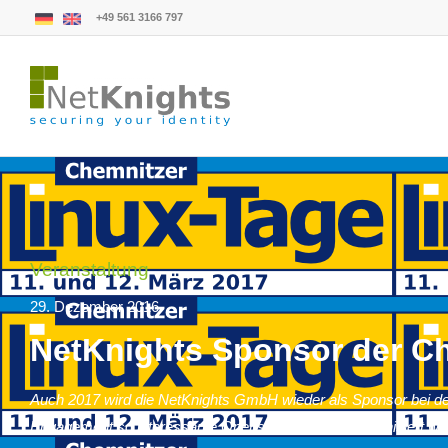
+49 561 3166 797
Veranstaltung
29. Dezember 2016
NetKnights Sponsor der Ch
Auch 2017 wird die NetKnights GmbH wieder als Sponsor bei den C
Engagement so interessante Opensource Events organisiert we