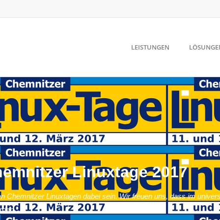
LEISTUNGEN
LÖSUNGE
emnitzer Linuxtage 2017
hemnitzer Linuxtagen dabei sein. Wir freuen uns, dass im universitä
rden.