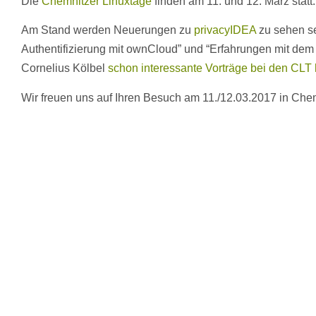
Die
Chemnitzer Linuxtage
finden am 11. und 12. März statt.
Am Stand werden Neuerungen zu
privacyIDEA
zu sehen se
Authentifizierung mit ownCloud” und “Erfahrungen mit dem 
Cornelius Kölbel
schon interessante Vorträge bei den CLT
Wir freuen uns auf Ihren Besuch am 11./12.03.2017 in Che