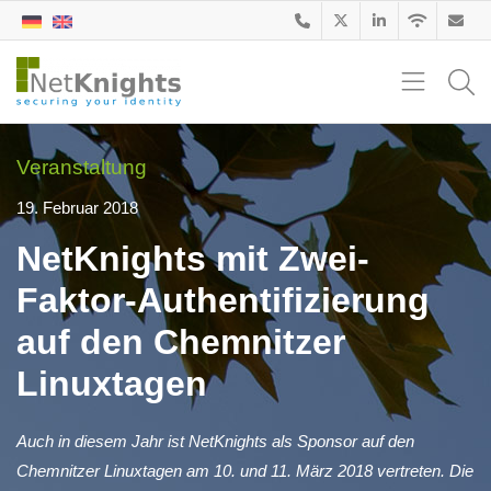
Veranstaltung
19. Februar 2018
NetKnights mit Zwei-
Faktor-Authentifizierung
auf den Chemnitzer
Linuxtagen
Auch in diesem Jahr ist NetKnights als Sponsor auf den
Chemnitzer Linuxtagen am 10. und 11. März 2018 vertreten. Die