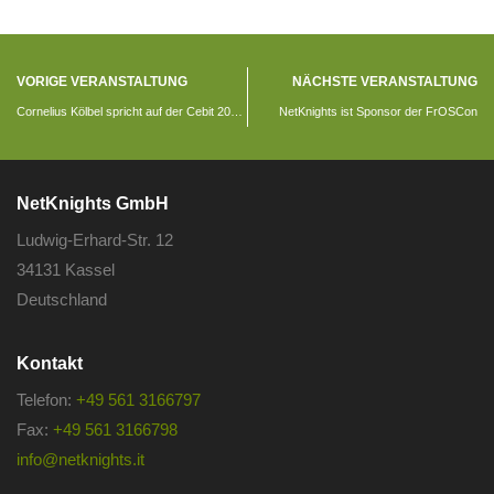
VORIGE VERANSTALTUNG
NÄCHSTE VERANSTALTUNG
Cornelius Kölbel spricht auf der Cebit 2017 über Enterprise taugliche Zwei-Faktor-Authentifizierung für ownCloud
NetKnights ist Sponsor der FrOSCon
NetKnights GmbH
Ludwig-Erhard-Str. 12
34131 Kassel
Deutschland
Kontakt
Telefon:
+49 561 3166797
Fax:
+49 561 3166798
info@netknights.it