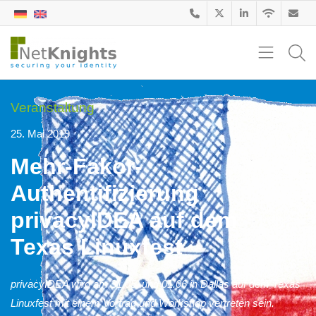
Veranstaltung
25. Mai 2019
Mehr-Fakor-
Authentifizierung
privacyIDEA auf dem
Texas Linuxfest
privacyIDEA wird am 31.05. und 01.06 in Dallas auf dem Texas
Linuxfest mit einem Vortrag und Workshop vertreten sein.