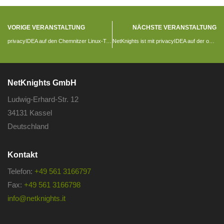
VORIGE VERANSTALTUNG
NÄCHSTE VERANSTALTUNG
privacyIDEA auf den Chemnitzer Linux-Tagen
NetKnights ist mit privacyIDEA auf der ownCloud Conference
NetKnights GmbH
Ludwig-Erhard-Str. 12
34131 Kassel
Deutschland
Kontakt
Telefon:
+49 561 3166797
Fax:
+49 561 3166798
info@netknights.it