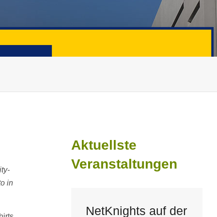
Aktuellste
Veranstaltungen
ty-
o in
NetKnights auf der
irts.