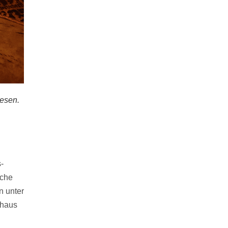
esen.
-
sche
n unter
chaus