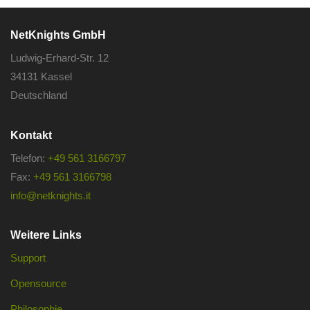
NetKnights GmbH
Ludwig-Erhard-Str. 12
34131 Kassel
Deutschland
Kontakt
Telefon:
+49 561 3166797
Fax:
+49 561 3166798
info@netknights.it
Weitere Links
Support
Opensource
Philosophie