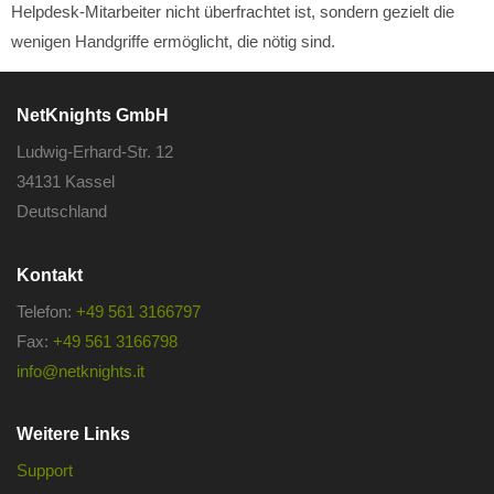
Helpdesk-Mitarbeiter nicht überfrachtet ist, sondern gezielt die
wenigen Handgriffe ermöglicht, die nötig sind.
NetKnights GmbH
Ludwig-Erhard-Str. 12
34131 Kassel
Deutschland
Kontakt
Telefon:
+49 561 3166797
Fax:
+49 561 3166798
info@netknights.it
Weitere Links
Support