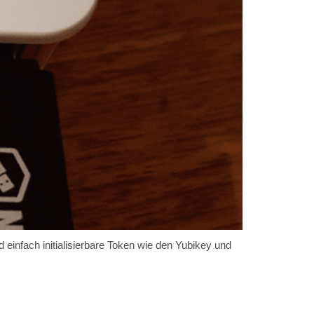
nd einfach initialisierbare Token wie den Yubikey und