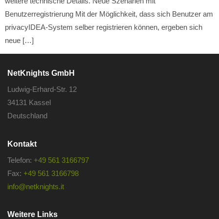
weitere technische Details. Neue Szenarien mit
Benutzerregistrierung Mit der Möglichkeit, dass sich Benutzer am
privacyIDEA-System selber registrieren können, ergeben sich
neue […]
NetKnights GmbH
Ludwig-Erhard-Str. 12
34131 Kassel
Deutschland
Kontakt
Telefon:
+49 561 3166797
Fax:
+49 561 3166798
info@netknights.it
Weitere Links