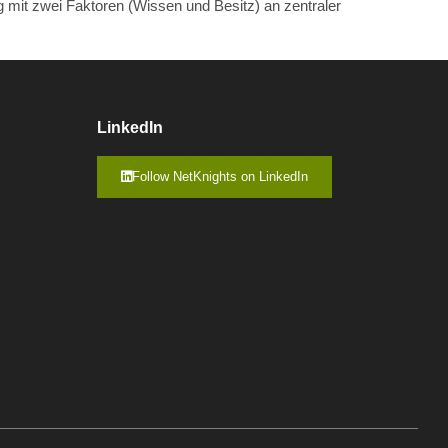
mit zwei Faktoren (Wissen und Besitz) an zentraler
LinkedIn
Follow NetKnights on LinkedIn