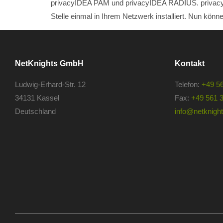
privacyIDEA PAM und privacyIDEA RADIUS. privacyIDE
Stelle einmal in Ihrem Netzwerk installiert. Nun könn
NetKnights GmbH
Kontakt
Ludwig-Erhard-Str. 12
Telefon:
+49 5
34131 Kassel
Fax:
+49 561 
Deutschland
info@netknights