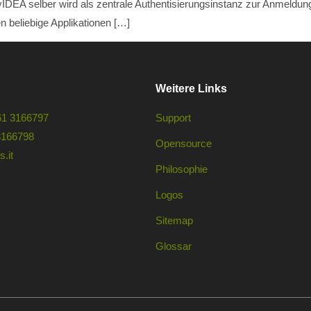
A selber wird als zentrale Authentisierungsinstanz zur Anmeldung 
en beliebige Applikationen […]
Weitere Links
61 3166797
Support
3166798
Opensource
.it
Philosophie
Logos
Sitemap
Glossar