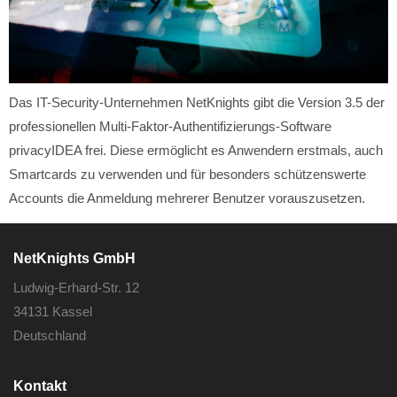
Das IT-Security-Unternehmen NetKnights gibt die Version 3.5 der
professionellen Multi-Faktor-Authentifizierungs-Software
privacyIDEA frei. Diese ermöglicht es Anwendern erstmals, auch
Smartcards zu verwenden und für besonders schützenswerte
Accounts die Anmeldung mehrerer Benutzer vorauszusetzen.
NetKnights GmbH
Ludwig-Erhard-Str. 12
34131 Kassel
Deutschland
Kontakt