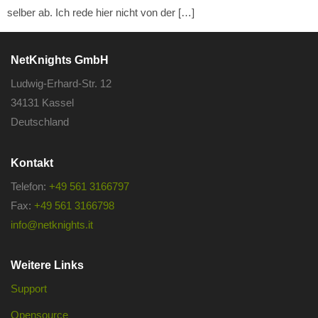
selber ab. Ich rede hier nicht von der […]
NetKnights GmbH
Ludwig-Erhard-Str. 12
34131 Kassel
Deutschland
Kontakt
Telefon:
+49 561 3166797
Fax:
+49 561 3166798
info@netknights.it
Weitere Links
Support
Opensource