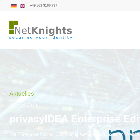
+49 561 3166 797
Aktuelles
23. April 2018
privacyIDEA Enterprise Edi
Die Enterprise Edition 2.22.1 bring kleinere Bug Fixes im WebU