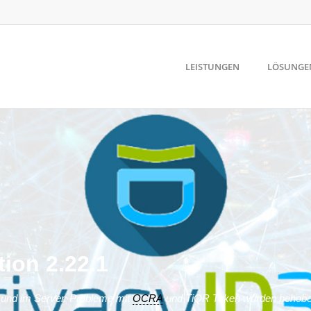
LEISTUNGEN
LÖSUNGE
tion 2.22.1
I und im Server. Probleme mit
OCRA
und TiQR Token wurden behoben