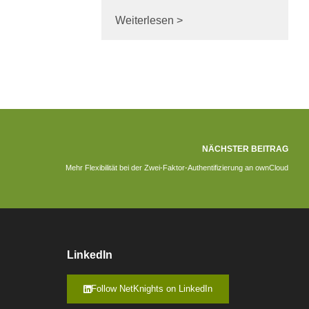
Weiterlesen >
NÄCHSTER BEITRAG
Mehr Flexibilität bei der Zwei-Faktor-Authentifizierung an ownCloud
LinkedIn
Follow NetKnights on LinkedIn