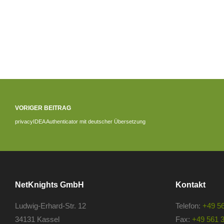
VORIGER BEITRAG
privacyIDEA Authenticator mit deutscher Übersetzung
NetKnights GmbH
Kontakt
Ludwig-Erhard-Str. 12
Telefon:
+49 5
34131 Kassel
Fax:
+49 561 