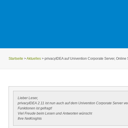
Startseite
>
Aktuelles
>
privacyIDEA auf Univention Corporate Server, Online
Lieber Leser,
privacyIDEA 2.11 ist nun auch auf dem Univention Corporate Server ver
Funktionen ist gefragt!
Viel Freude beim Lesen und Antworten wünscht
Ihre NetKnights