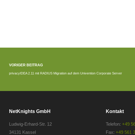
VORIGER BEITRAG
privacyIDEA 2.11 mit RADIUS Migration auf dem Univention Corporate Server
NetKnights GmbH
Kontakt
Ludwig-Erhard-Str. 12
Telefon:
+49 5
34131 Kassel
Fax:
+49 561 