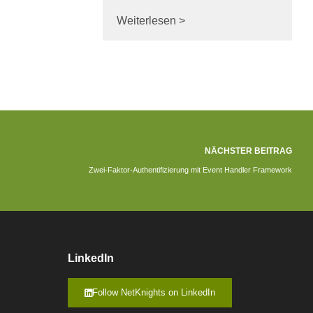
Weiterlesen >
NÄCHSTER BEITRAG
Zwei-Faktor-Authentifizierung mit Event Handler Framework
LinkedIn
Follow NetKnights on LinkedIn