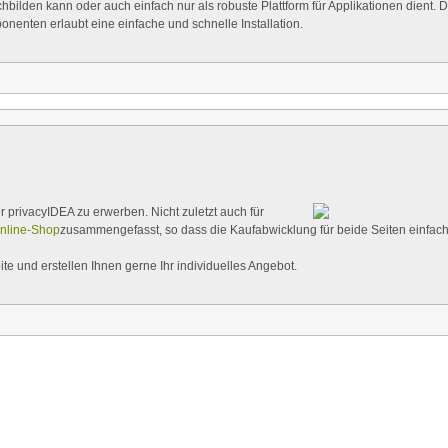
lden kann oder auch einfach nur als robuste Plattform für Applikationen dient. D
enten erlaubt eine einfache und schnelle Installation.
r privacyIDEA zu erwerben. Nicht zuletzt auch für
nline-Shop
zusammengefasst, so dass die Kaufabwicklung für beide Seiten einfac
te und erstellen Ihnen gerne Ihr individuelles Angebot.