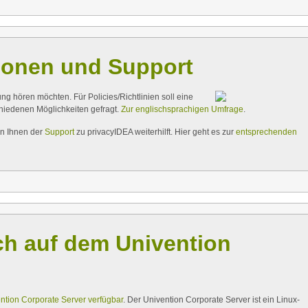
ionen und Support
nung hören möchten. Für
Policies/Richtlinien soll eine
chiedenen Möglichkeiten gefragt.
Zur englischsprachigen Umfrage
.
en Ihnen der
Support
zu privacyIDEA weiterhilft. Hier geht es zur
entsprechenden
ch auf dem Univention
ntion Corporate Server
verfügbar
. Der Univention Corporate Server ist ein Linux-