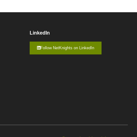
LinkedIn
Follow NetKnights on LinkedIn