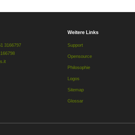
Weitere Links
61 3166797
Support
3166798
Opensource
.it
Philosophie
Logos
Sitemap
Glossar