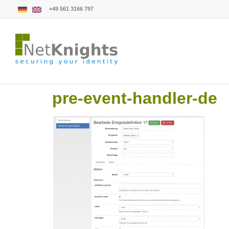
+49 561 3166 797
pre-event-handler-de