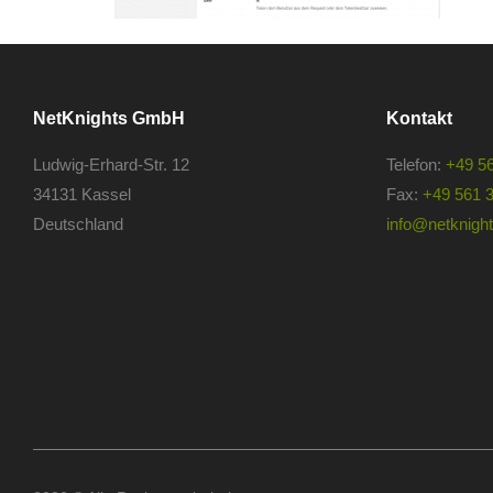
NetKnights GmbH
Kontakt
Ludwig-Erhard-Str. 12
Telefon:
+49 5
34131 Kassel
Fax:
+49 561 
Deutschland
info@netknights