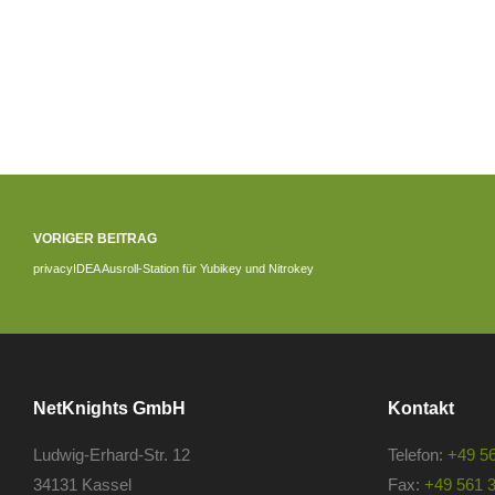
VORIGER BEITRAG
privacyIDEA Ausroll-Station für Yubikey und Nitrokey
NetKnights GmbH
Kontakt
Ludwig-Erhard-Str. 12
Telefon:
+49 5
34131 Kassel
Fax:
+49 561 