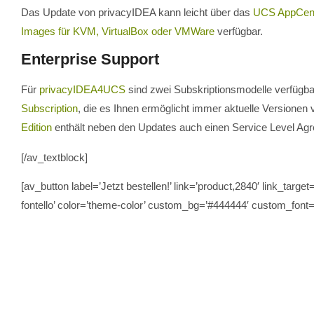
Das Update von privacyIDEA kann leicht über das
UCS AppCen
Images für KVM, VirtualBox oder VMWare
verfügbar.
Enterprise Support
Für
privacyIDEA4UCS
sind zwei Subskriptionsmodelle verfügbar
Subscription
, die es Ihnen ermöglicht immer aktuelle Versione
Edition
enthält neben den Updates auch einen Service Level Agre
[/av_textblock]
[av_button label=’Jetzt bestellen!’ link=’product,2840′ link_target
fontello’ color=’theme-color’ custom_bg=’#444444′ custom_font=’#f