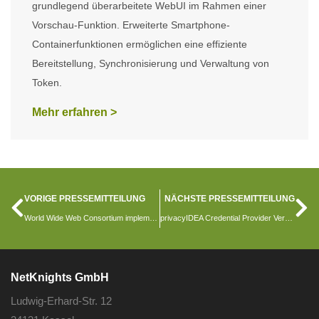
grundlegend überarbeitete WebUI im Rahmen einer
Vorschau-Funktion. Erweiterte Smartphone-
Containerfunktionen ermöglichen eine effiziente
Bereitstellung, Synchronisierung und Verwaltung von
Token.
Mehr erfahren >
VORIGE PRESSEMITTEILUNG
NÄCHSTE PRESSEMITTEILUNG
World Wide Web Consortium implementiert Zwei-Faktor-Authentifizierung mit privacyIDEA
privacyIDEA Credential Provider Version 2.5
NetKnights GmbH
Ludwig-Erhard-Str. 12