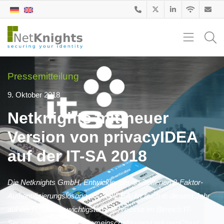
Pressemitteilung
9. Oktober 2018
Netknights mit neuer
Version von privacyIDEA
auf der IT-SA 2018
Die Netknights GmbH, Entwickler der quelloffenen 2-Faktor-
Authentifizierungslösung privacyIDEA, ist auch in diesem Jahr
auf der IT-SA, der wichtigsten Fachmesse im Bereich IT-
Security, vertreten. Am Gemeinschaftsstand mit ownCloud