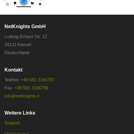
NetKnights GmbH
Ludwig-Erhard-Str. 12
34131 Kassel
Deutschland
Kontakt
Telefon:
+49 561 3166797
Fax:
+49 561 3166798
info@netknights.it
Weitere Links
Support
Opensource