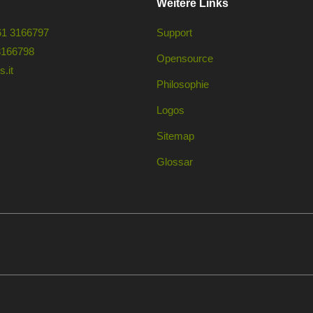
Weitere Links
61 3166797
Support
3166798
Opensource
.it
Philosophie
Logos
Sitemap
Glossar