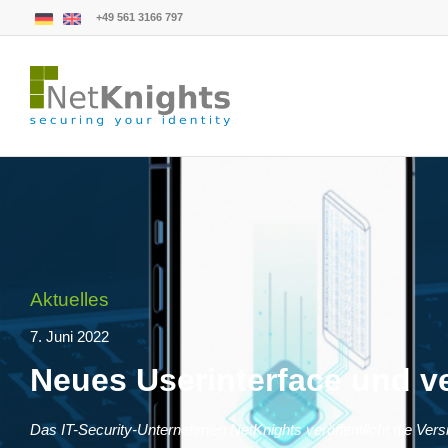
+49 561 3166 797
Aktuelles
7. Juni 2022
Neues Userinterface und v
Das IT-Security-Unternehmen NetKnights veröffentlicht die Versi