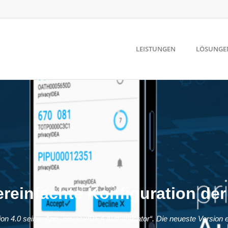
LEISTUNGEN
LÖSUNGE
ereinfachte Konfiguration de
on 4.0 seiner App „privacyIDEA Authenticator“. Die neueste Version 