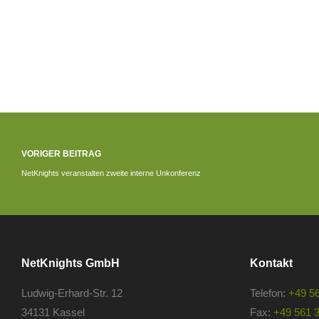
VORIGER BEITRAG
NetKnights veranstalten zweite interne Unkonferenz
NetKnights GmbH
Kontakt
Ludwig-Erhard-Str. 12
Telefon:
+49 5
34131 Kassel
Fax:
+49 561 