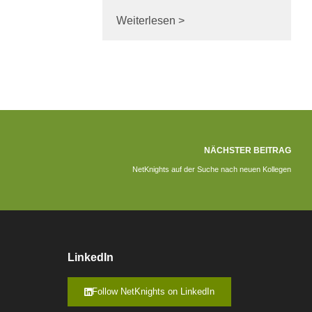
Weiterlesen >
NÄCHSTER BEITRAG
NetKnights auf der Suche nach neuen Kollegen
LinkedIn
Follow NetKnights on LinkedIn