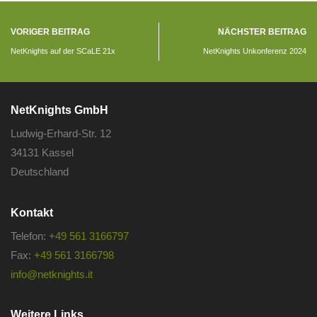
VORIGER BEITRAG
NÄCHSTER BEITRAG
NetKnights auf der SCaLE 21x
NetKnights Unkonferenz 2024
NetKnights GmbH
Ludwig-Erhard-Str. 12
34131 Kassel
Deutschland
Kontakt
Telefon:
+49 561 3166797
Fax:
+49 561 3166798
info@netknights.it
Weitere Links