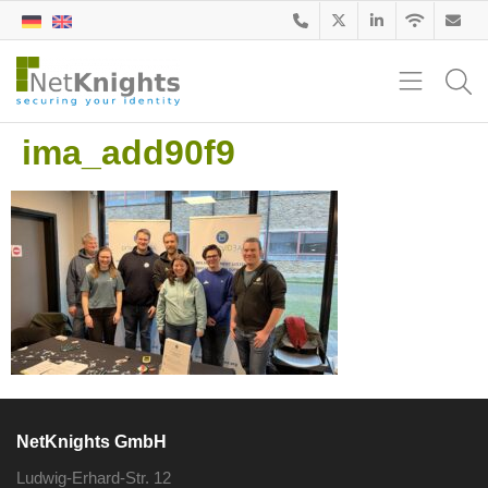
ima_add90f9
NetKnights GmbH
Ludwig-Erhard-Str. 12