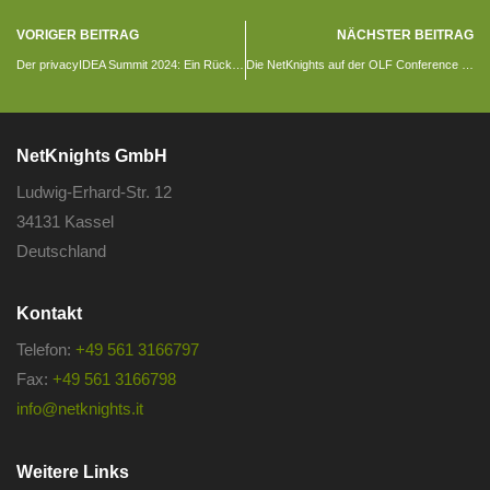
VORIGER BEITRAG
NÄCHSTER BEITRAG
Der privacyIDEA Summit 2024: Ein Rückblick
Die NetKnights auf der OLF Conference 2024
NetKnights GmbH
Ludwig-Erhard-Str. 12
34131 Kassel
Deutschland
Kontakt
Telefon:
+49 561 3166797
Fax:
+49 561 3166798
info@netknights.it
Weitere Links