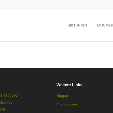
LEISTUNGEN
LÖSUNGE
Weitere Links
61 3166797
Support
3166798
Opensource
.it