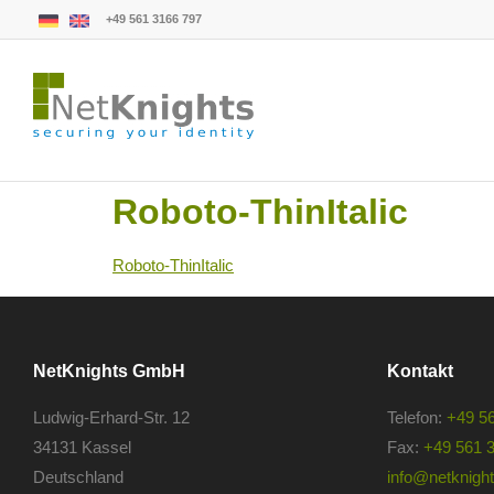
+49 561 3166 797
Roboto-ThinItalic
Roboto-ThinItalic
NetKnights GmbH
Kontakt
Ludwig-Erhard-Str. 12
Telefon:
+49 5
34131 Kassel
Fax:
+49 561 
Deutschland
info@netknights