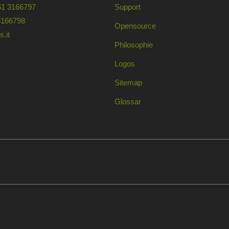
61 3166797
Support
3166798
Opensource
.it
Philosophie
Logos
Sitemap
Glossar