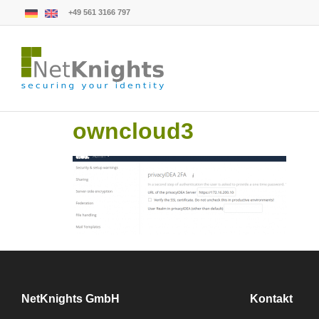
+49 561 3166 797
owncloud3
NetKnights GmbH
Kontakt